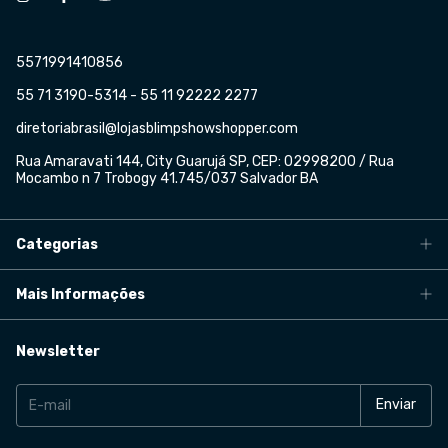
5571991410856
55 71 3190-5314 - 55 11 92222 2277
diretoriabrasil@lojasblimpshowshopper.com
Rua Amaravati 144, City Guarujá SP, CEP: 02998200 / Rua
Mocambo n 7 Trobogy 41.745/037 Salvador BA
Categorias
Mais Informações
Newsletter