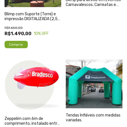
Carnavalescos, Carreatas e
Passeatas em eventos
Blimp com Suporte (Torre) e
distintos.
impressão DIGITALIZADA (2,5m
a 8,0m de diâmetros)
R$1.650,00
R$1.490,00
10
% OFF
Tendas Infláveis com medidas
Zeppelim com 6m de
variadas.
comprimento, instalado entre