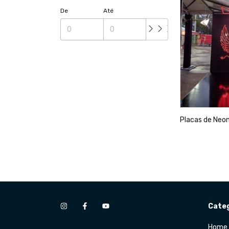
De
Até
Placas de Neon
Categ
Home