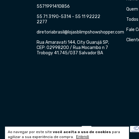
5571991410856
Quem
55 71 3190-5314 - 55 11 92222
Todos
2277
Fale 
diretoriabrasil@lojasblimpshowshopper.com
Client
Rua Amaravati 144, City Guarujá SP,
CEP: 02998200 / Rua Mocambo n 7
Trobogy 41.745/037 Salvador BA
Meios de pagamento
Meios de envio
Ao navegar por este site
você aceita o uso de cookies
para
agilizar a sua experiência de compra.
Entendi