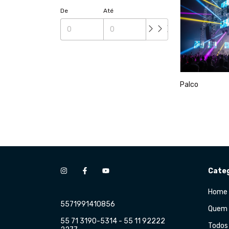
De
Até
Palco
Categ
Home
5571991410856
Quem
55 71 3190-5314 - 55 11 92222
Todos