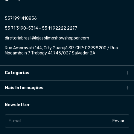
5571991410856
55 71 3190-5314 - 55 11 92222 2277
diretoriabrasil@lojasblimpshowshopper.com
Rua Amaravati 144, City Guarujá SP, CEP: 02998200 / Rua
Mocambo n 7 Trobogy 41.745/037 Salvador BA
Categorias
Mais Informações
Newsletter