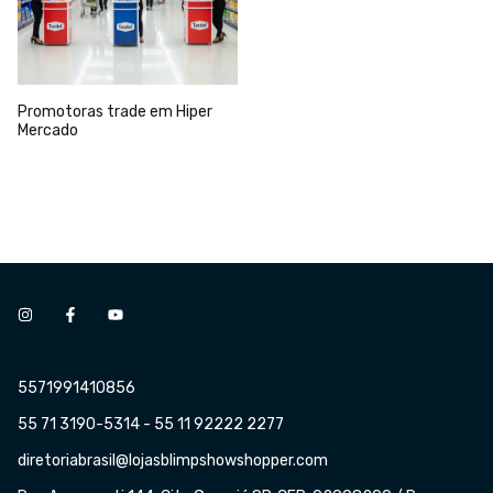
Promotoras trade em Hiper
Mercado
5571991410856
55 71 3190-5314 - 55 11 92222 2277
diretoriabrasil@lojasblimpshowshopper.com