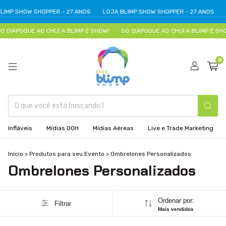
LIMP SHOW SHOPPER - 27 ANOS
LOJA BLIMP SHOW SHOPPER - 27 ANOS
O OIAPOQUE AO CHUÍ A BLIMP É SHOW!
DO OIAPOQUE AO CHUÍ A BLIMP É SHO
0
Infláveis
Mídias OOH
Mídias Aéreas
Live e Trade Marketing
Início
>
Produtos para seu Evento
>
Ombrelones Personalizados
Ombrelones Personalizados
Ordenar por:
Filtrar
Mais vendidos