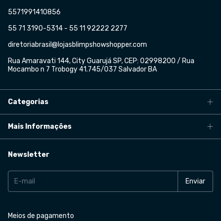
5571991410856
55 71 3190-5314 - 55 11 92222 2277
diretoriabrasil@lojasblimpshowshopper.com
Rua Amaravati 144, City Guarujá SP, CEP: 02998200 / Rua
Mocambo n 7 Trobogy 41.745/037 Salvador BA
Categorias
Mais Informações
Newsletter
Meios de pagamento