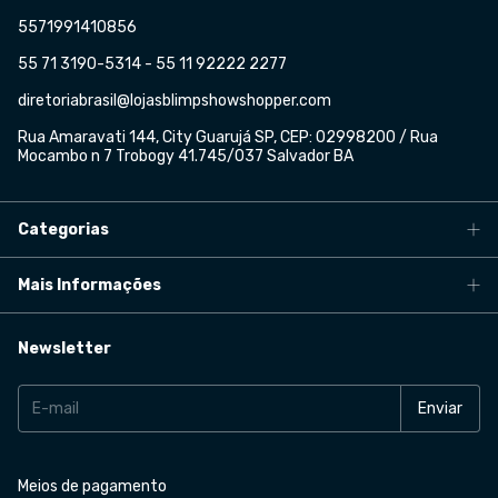
5571991410856
55 71 3190-5314 - 55 11 92222 2277
diretoriabrasil@lojasblimpshowshopper.com
Rua Amaravati 144, City Guarujá SP, CEP: 02998200 / Rua
Mocambo n 7 Trobogy 41.745/037 Salvador BA
Categorias
Mais Informações
Newsletter
Meios de pagamento