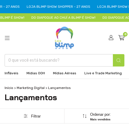
 - 27 ANOS
LOJA BLIMP SHOW SHOPPER - 27 ANOS
LOJA BLIMP SHOW S
BLIMP É SHOW!
DO OIAPOQUE AO CHUÍ A BLIMP É SHOW!
DO OIAPOQUE AO 
0
Infláveis
Mídias OOH
Mídias Aéreas
Live e Trade Marketing
Início
>
Marketing Digital
>
Lançamentos
Lançamentos
Ordenar por:
Filtrar
Mais vendidos