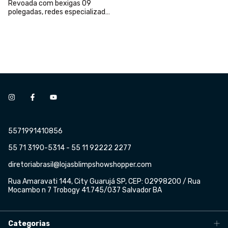
Revoada com bexigas 09
polegadas, redes especializada
e Gás hélio
5571991410856
55 71 3190-5314 - 55 11 92222 2277
diretoriabrasil@lojasblimpshowshopper.com
Rua Amaravati 144, City Guarujá SP, CEP: 02998200 / Rua
Mocambo n 7 Trobogy 41.745/037 Salvador BA
Categorias