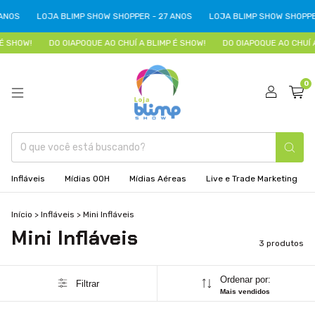
ANOS
LOJA BLIMP SHOW SHOPPER - 27 ANOS
LOJA BLIMP SHOW SHOPPER
É SHOW!
DO OIAPOQUE AO CHUÍ A BLIMP É SHOW!
DO OIAPOQUE AO CHUÍ A
0
Infláveis
Mídias OOH
Mídias Aéreas
Live e Trade Marketing
Início
>
Infláveis
>
Mini Infláveis
Mini Infláveis
3 produtos
Ordenar por:
Filtrar
Mais vendidos