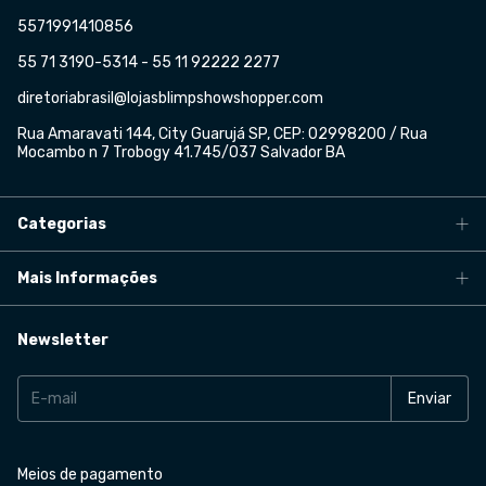
5571991410856
55 71 3190-5314 - 55 11 92222 2277
diretoriabrasil@lojasblimpshowshopper.com
Rua Amaravati 144, City Guarujá SP, CEP: 02998200 / Rua
Mocambo n 7 Trobogy 41.745/037 Salvador BA
Categorias
Mais Informações
Newsletter
Meios de pagamento