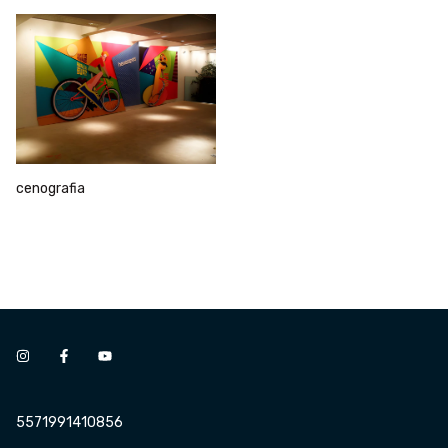
cenografia
5571991410856