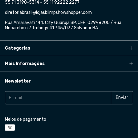
55 71 3190-5314 - 55 11 92222 2277
diretoriabrasil@lojasblimpshowshopper.com
Rua Amaravati 144, City Guarujá SP, CEP: 02998200 / Rua
Mocambo n 7 Trobogy 41.745/037 Salvador BA
Categorias
Mais Informações
Newsletter
Meios de pagamento