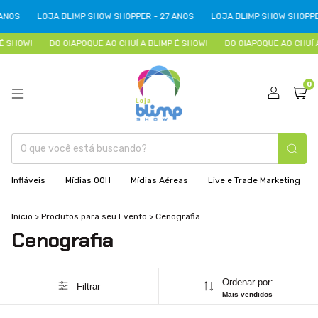
ANOS
LOJA BLIMP SHOW SHOPPER - 27 ANOS
LOJA BLIMP SHOW SHOPPER
É SHOW!
DO OIAPOQUE AO CHUÍ A BLIMP É SHOW!
DO OIAPOQUE AO CHUÍ A
0
Infláveis
Mídias OOH
Mídias Aéreas
Live e Trade Marketing
Início
>
Produtos para seu Evento
>
Cenografia
Cenografia
Ordenar por:
Filtrar
Mais vendidos